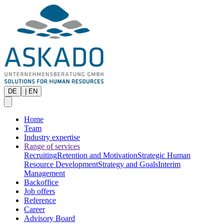
DE
|
EN
Home
Team
Industry expertise
Range of services
Recruiting
Retention and Motivation
Strategic Human
Resource Development
Strategy and Goals
Interim
Management
Backoffice
Job offers
Reference
Career
Advisory Board