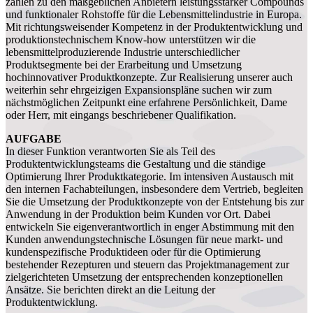
zählen zu den maßgeblichen Anbietern leistungsstarker Compounds
und funktionaler Rohstoffe für die Lebensmittelindustrie in Europa.
Mit richtungsweisender Kompetenz in der Produktentwicklung und
produktionstechnischem Know-how unterstützen wir die
lebensmittelproduzierende Industrie unterschiedlicher
Produktsegmente bei der Erarbeitung und Umsetzung
hochinnovativer Produktkonzepte. Zur Realisierung unserer auch
weiterhin sehr ehrgeizigen Expansionspläne suchen wir zum
nächstmöglichen Zeitpunkt eine erfahrene Persönlichkeit, Dame
oder Herr, mit eingangs beschriebener Qualifikation.
AUFGABE
In dieser Funktion verantworten Sie als Teil des
Produktentwicklungsteams die Gestaltung und die ständige
Optimierung Ihrer Produktkategorie. Im intensiven Austausch mit
den internen Fachabteilungen, insbesondere dem Vertrieb, begleiten
Sie die Umsetzung der Produktkonzepte von der Entstehung bis zur
Anwendung in der Produktion beim Kunden vor Ort. Dabei
entwickeln Sie eigenverantwortlich in enger Abstimmung mit den
Kunden anwendungstechnische Lösungen für neue markt- und
kundenspezifische Produktideen oder für die Optimierung
bestehender Rezepturen und steuern das Projektmanagement zur
zielgerichteten Umsetzung der entsprechenden konzeptionellen
Ansätze. Sie berichten direkt an die Leitung der
Produktentwicklung.