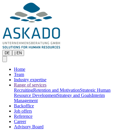
DE
|
EN
Home
Team
Industry expertise
Range of services
Recruiting
Retention and Motivation
Strategic Human
Resource Development
Strategy and Goals
Interim
Management
Backoffice
Job offers
Reference
Career
Advisory Board