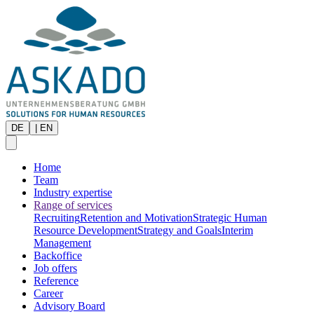
DE
|
EN
Home
Team
Industry expertise
Range of services
Recruiting
Retention and Motivation
Strategic Human
Resource Development
Strategy and Goals
Interim
Management
Backoffice
Job offers
Reference
Career
Advisory Board