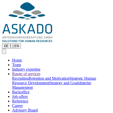
DE
|
EN
Home
Team
Industry expertise
Range of services
Recruiting
Retention and Motivation
Strategic Human
Resource Development
Strategy and Goals
Interim
Management
Backoffice
Job offers
Reference
Career
Advisory Board