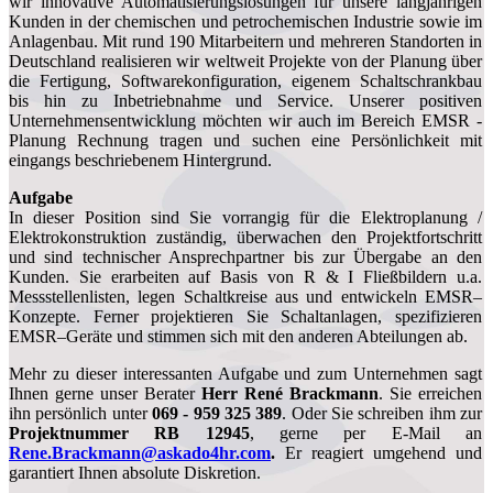
wir innovative Automatisierungslösungen für unsere langjährigen
Kunden in der chemischen und petrochemischen Industrie sowie im
Anlagenbau. Mit rund 190 Mitarbeitern und mehreren Standorten in
Deutschland realisieren wir weltweit Projekte von der Planung über
die Fertigung, Softwarekonfiguration, eigenem Schaltschrankbau
bis hin zu Inbetriebnahme und Service. Unserer positiven
Unternehmensentwicklung möchten wir auch im Bereich EMSR -
Planung Rechnung tragen und suchen eine Persönlichkeit mit
eingangs beschriebenem Hintergrund.
Aufgabe
In dieser Position sind Sie vorrangig für die Elektroplanung /
Elektrokonstruktion zuständig, überwachen den Projektfortschritt
und sind technischer Ansprechpartner bis zur Übergabe an den
Kunden. Sie erarbeiten auf Basis von R & I Fließbildern u.a.
Messstellenlisten, legen Schaltkreise aus und entwickeln EMSR–
Konzepte. Ferner projektieren Sie Schaltanlagen, spezifizieren
EMSR–Geräte und stimmen sich mit den anderen Abteilungen ab.
Mehr zu dieser interessanten Aufgabe und zum Unternehmen sagt
Ihnen gerne unser Berater
Herr
René Brackmann
. Sie erreichen
ihn persönlich unter
069 - 959 325 389
. Oder Sie schreiben ihm zur
Projektnummer RB 12945
, gerne per E-Mail an
Rene.Brackmann@askado4hr.com
.
Er reagiert umgehend und
garantiert Ihnen absolute Diskretion.