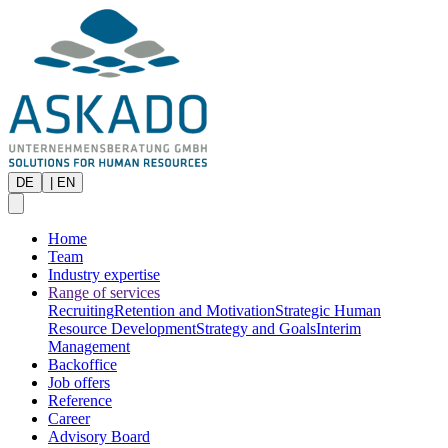
DE
|
EN
Home
Team
Industry expertise
Range of services
Recruiting
Retention and Motivation
Strategic Human
Resource Development
Strategy and Goals
Interim
Management
Backoffice
Job offers
Reference
Career
Advisory Board