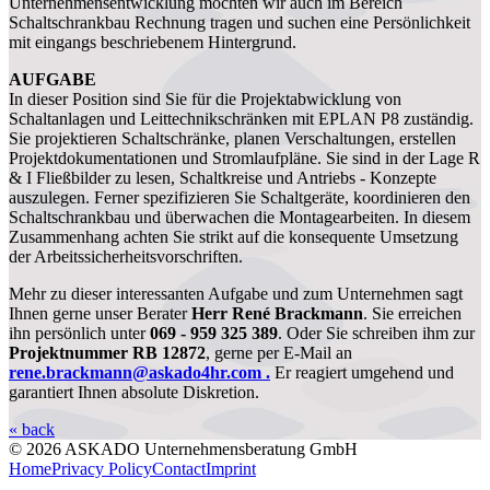
Unternehmensentwicklung möchten wir auch im Bereich
Schaltschrankbau Rechnung tragen und suchen eine Persönlichkeit
mit eingangs beschriebenem Hintergrund.
AUFGABE
In dieser Position sind Sie für die Projektabwicklung von
Schaltanlagen und Leittechnikschränken mit EPLAN P8 zuständig.
Sie projektieren Schaltschränke, planen Verschaltungen, erstellen
Projektdokumentationen und Stromlaufpläne. Sie sind in der Lage R
& I Fließbilder zu lesen, Schaltkreise und Antriebs - Konzepte
auszulegen. Ferner spezifizieren Sie Schaltgeräte, koordinieren den
Schaltschrankbau und überwachen die Montagearbeiten. In diesem
Zusammenhang achten Sie strikt auf die konsequente Umsetzung
der Arbeitssicherheitsvorschriften.
Mehr zu dieser interessanten Aufgabe und zum Unternehmen sagt
Ihnen gerne unser Berater
Herr
René Brackmann
. Sie erreichen
ihn persönlich unter
069 - 959 325 389
. Oder Sie schreiben ihm zur
Projektnummer RB 12872
, gerne per E-Mail an
rene.brackmann@askado4hr.com .
Er reagiert umgehend und
garantiert Ihnen absolute Diskretion.
« back
© 2026 ASKADO Unternehmensberatung GmbH
Home
Privacy Policy
Contact
Imprint