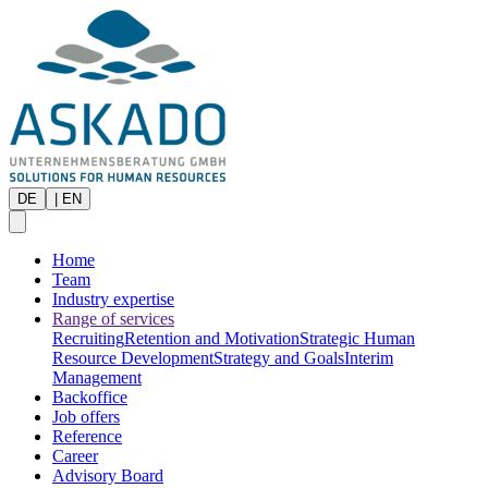
DE
|
EN
Home
Team
Industry expertise
Range of services
Recruiting
Retention and Motivation
Strategic Human
Resource Development
Strategy and Goals
Interim
Management
Backoffice
Job offers
Reference
Career
Advisory Board