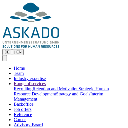
DE
|
EN
Home
Team
Industry expertise
Range of services
Recruiting
Retention and Motivation
Strategic Human
Resource Development
Strategy and Goals
Interim
Management
Backoffice
Job offers
Reference
Career
Advisory Board