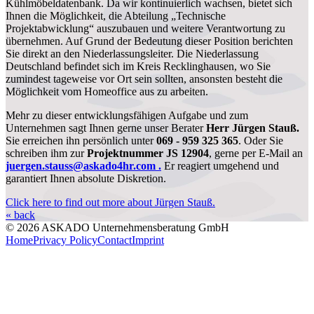
Kühlmöbeldatenbank. Da wir kontinuierlich wachsen, bietet sich
Ihnen die Möglichkeit, die Abteilung „Technische
Projektabwicklung“ auszubauen und weitere Verantwortung zu
übernehmen. Auf Grund der Bedeutung dieser Position berichten
Sie direkt an den Niederlassungsleiter. Die Niederlassung
Deutschland befindet sich im Kreis Recklinghausen, wo Sie
zumindest tageweise vor Ort sein sollten, ansonsten besteht die
Möglichkeit vom Homeoffice aus zu arbeiten.
Mehr zu dieser entwicklungsfähigen Aufgabe und zum
Unternehmen sagt Ihnen gerne unser Berater
Herr Jürgen Stauß.
Sie erreichen ihn persönlich unter
069 - 959 325 365
. Oder Sie
schreiben ihm zur
Projektnummer JS 12904
, gerne per E-Mail an
juergen.stauss@askado4hr.com .
Er reagiert umgehend und
garantiert Ihnen absolute Diskretion.
Click here to find out more about Jürgen Stauß.
« back
© 2026 ASKADO Unternehmensberatung GmbH
Home
Privacy Policy
Contact
Imprint