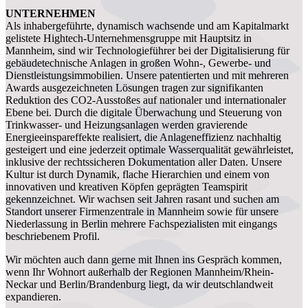
UNTERNEHMEN
Als inhabergeführte, dynamisch wachsende und am Kapitalmarkt
gelistete Hightech-Unternehmensgruppe mit Hauptsitz in
Mannheim, sind wir Technologieführer bei der Digitalisierung für
gebäudetechnische Anlagen in großen Wohn-, Gewerbe- und
Dienstleistungsimmobilien. Unsere patentierten und mit mehreren
Awards ausgezeichneten Lösungen tragen zur signifikanten
Reduktion des CO2-Ausstoßes auf nationaler und internationaler
Ebene bei. Durch die digitale Überwachung und Steuerung von
Trinkwasser- und Heizungsanlagen werden gravierende
Energieeinspareffekte realisiert, die Anlageneffizienz nachhaltig
gesteigert und eine jederzeit optimale Wasserqualität gewährleistet,
inklusive der rechtssicheren Dokumentation aller Daten. Unsere
Kultur ist durch Dynamik, flache Hierarchien und einem von
innovativen und kreativen Köpfen geprägten Teamspirit
gekennzeichnet. Wir wachsen seit Jahren rasant und suchen am
Standort unserer Firmenzentrale in Mannheim sowie für unsere
Niederlassung in Berlin mehrere Fachspezialisten mit eingangs
beschriebenem Profil.
Wir möchten auch dann gerne mit Ihnen ins Gespräch kommen,
wenn Ihr Wohnort außerhalb der Regionen Mannheim/Rhein-
Neckar und Berlin/Brandenburg liegt, da wir deutschlandweit
expandieren.