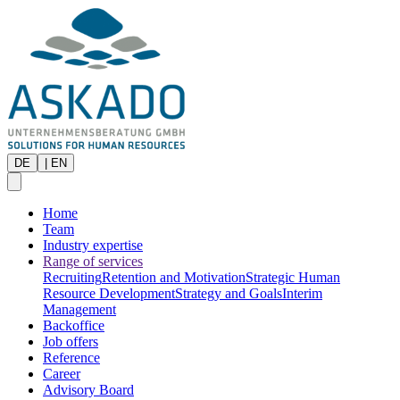
DE
|
EN
Home
Team
Industry expertise
Range of services
Recruiting
Retention and Motivation
Strategic Human
Resource Development
Strategy and Goals
Interim
Management
Backoffice
Job offers
Reference
Career
Advisory Board