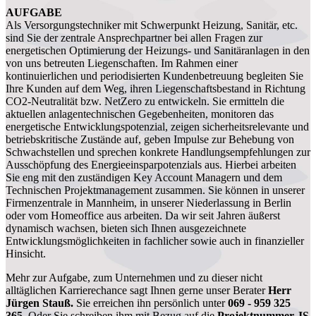
AUFGABE
Als Versorgungstechniker mit Schwerpunkt Heizung, Sanitär, etc.
sind Sie der zentrale Ansprechpartner bei allen Fragen zur
energetischen Optimierung der Heizungs- und Sanitäranlagen in den
von uns betreuten Liegenschaften. Im Rahmen einer
kontinuierlichen und periodisierten Kundenbetreuung begleiten Sie
Ihre Kunden auf dem Weg, ihren Liegenschaftsbestand in Richtung
CO2-Neutralität bzw. NetZero zu entwickeln. Sie ermitteln die
aktuellen anlagentechnischen Gegebenheiten, monitoren das
energetische Entwicklungspotenzial, zeigen sicherheitsrelevante und
betriebskritische Zustände auf, geben Impulse zur Behebung von
Schwachstellen und sprechen konkrete Handlungsempfehlungen zur
Ausschöpfung des Energieeinsparpotenzials aus. Hierbei arbeiten
Sie eng mit den zuständigen Key Account Managern und dem
Technischen Projektmanagement zusammen. Sie können in unserer
Firmenzentrale in Mannheim, in unserer Niederlassung in Berlin
oder vom Homeoffice aus arbeiten. Da wir seit Jahren äußerst
dynamisch wachsen, bieten sich Ihnen ausgezeichnete
Entwicklungsmöglichkeiten in fachlicher sowie auch in finanzieller
Hinsicht.
Mehr zur Aufgabe, zum Unternehmen und zu dieser nicht
alltäglichen Karrierechance sagt Ihnen gerne unser Berater
Herr
Jürgen Stauß.
Sie erreichen ihn persönlich unter
069 - 959 325
365.
Oder Sie schreiben ihm mit Bezug auf die
Projektnummer JS