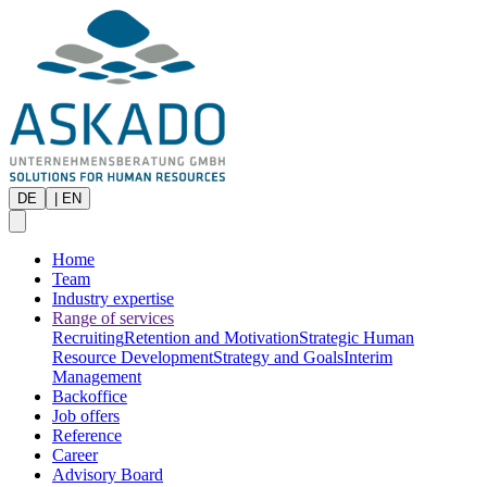
DE
|
EN
Home
Team
Industry expertise
Range of services
Recruiting
Retention and Motivation
Strategic Human
Resource Development
Strategy and Goals
Interim
Management
Backoffice
Job offers
Reference
Career
Advisory Board