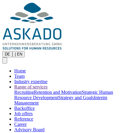
DE
|
EN
Home
Team
Industry expertise
Range of services
Recruiting
Retention and Motivation
Strategic Human
Resource Development
Strategy and Goals
Interim
Management
Backoffice
Job offers
Reference
Career
Advisory Board