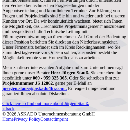
Kühlmöbeldatenbank, führen Fernwartungen durch, unterstützen
den Vertrieb bei technischen Fragestellungen und der
Angebotserstellung und koordinieren Termine. Zur Klärung von
Fragen und Projektdetails sind Sie hin und wieder auch bei unseren
Kunden vor Ort. Da wir kontinuierlich wachsen, bietet sich Ihnen
die Möglichkeit, das „Technische Projektmanagement“ auszubauen
und perspektivisch die Technische Leitung mit
Führungsverantwortung zu übernehmen. Auf Grund der Bedeutung
dieser Position berichten Sie direkt an den Niederlassungsleiter.
Unser Firmensitz befindet sich im Kreis Recklinghausen, wo Sie
zumindest tageweise vor Ort sein sollten, ansonsten besteht die
Möglichkeit remote vom Homeoffice aus zu arbeiten.
Mehr zu dieser interessanten Aufgabe und zum Unternehmen sagt
Ihnen gerne unser Berater
Herr Jürgen Stauß.
Sie erreichen ihn
persönlich unter
069 - 959 325 365
. Oder Sie schreiben ihm zur
Projektnummer JS 12862
, gerne per E-Mail an
juergen.stauss@askado4hr.com .
Er reagiert umgehend und
garantiert Ihnen absolute Diskretion.
Click here to find out more about Jürgen Stauß.
« back
© 2026 ASKADO Unternehmensberatung GmbH
Home
Privacy Policy
Contact
Imprint