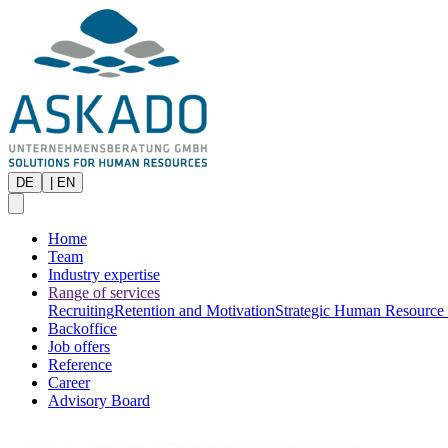
DE
|
EN
Home
Team
Industry expertise
Range of services
Recruiting
Retention and Motivation
Strategic Human Resource
Backoffice
Job offers
Reference
Career
Advisory Board