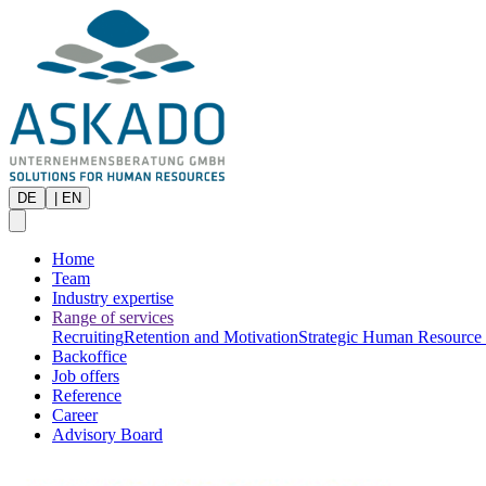
DE
|
EN
Home
Team
Industry expertise
Range of services
Recruiting
Retention and Motivation
Strategic Human Resource
Backoffice
Job offers
Reference
Career
Advisory Board