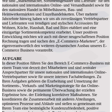
Wir sind „Markenmacher, Sortimentsgestalter und Lieferant“ für den
nationalen und internationalen Online- und Versandhandel sowie für
den stationären Handel in Möbelhäusern, Bau- und
Heimwerkermärkten und Einzelhandelsketten. Über mehrere
Jahrzehnte hinweg haben wir uns als zuverlässigen Vertriebspartner
und Lieferanten von trendigen und stylischen Accessoires für
Wohnen, Küche, Haushalt, Bad und Büro etabliert und eine
einzigartige Sortimentskompetenz erarbeitet. Unser positiven
Entwicklung möchten wir auch mit dieser neugeschaffenen Position
Rechnung tragen und suchen den „E-Commerce-Marketeer“, der
eigenverantwortlich den weiteren dynamischen Ausbau unseres E-
Commerce Business vorantreibt.
AUFGABE
In dieser Position führen Sie den Bereich E-Commerce-Business mit
einem Team von derzeit drei Mitarbeitern und sind zentraler
Ansprechpartner für unsere nationalen und internationalen Online-
Vertriebspartner sowie für unsere internen Fachabteilungen. Zu
Ihren Aufgaben gehören die Erarbeitung und Umsetzung der
Sortiments-, Verkaufs- und Marketingstrategie für das Online-
Business sowie die permanente Überwachung der erzielten
Ergebnisse bzw. der Einleitung korrektiver Maßnahmen. Sie
koordinieren die Zusammenarbeit mit anderen Abteilungen,
optimieren Prozesse und Abläufe und stellen so gemeinsam mit
Ihrem Team eine bestmögliche Kundenzufriedenheit, positive