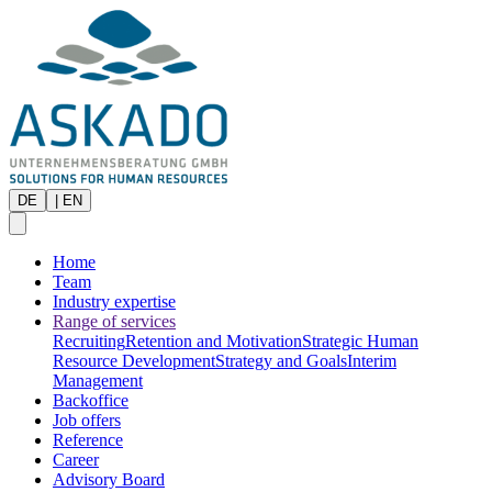
DE
|
EN
Home
Team
Industry expertise
Range of services
Recruiting
Retention and Motivation
Strategic Human
Resource Development
Strategy and Goals
Interim
Management
Backoffice
Job offers
Reference
Career
Advisory Board