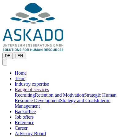
DE
|
EN
Home
Team
Industry expertise
Range of services
Recruiting
Retention and Motivation
Strategic Human
Resource Development
Strategy and Goals
Interim
Management
Backoffice
Job offers
Reference
Career
Advisory Board