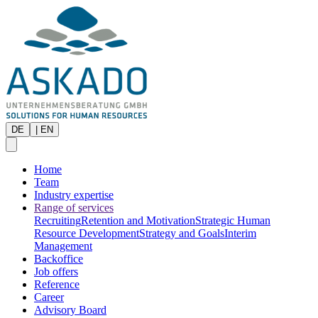
DE
|
EN
Home
Team
Industry expertise
Range of services
Recruiting
Retention and Motivation
Strategic Human
Resource Development
Strategy and Goals
Interim
Management
Backoffice
Job offers
Reference
Career
Advisory Board