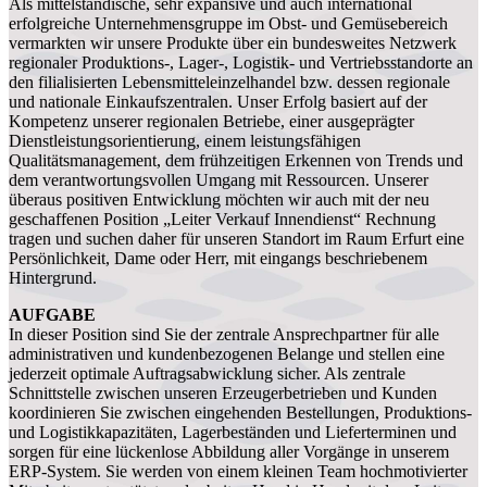
Als mittelständische, sehr expansive und auch international
erfolgreiche Unternehmensgruppe im Obst- und Gemüsebereich
vermarkten wir unsere Produkte über ein bundesweites Netzwerk
regionaler Produktions-, Lager-, Logistik- und Vertriebsstandorte an
den filialisierten Lebensmitteleinzelhandel bzw. dessen regionale
und nationale Einkaufszentralen. Unser Erfolg basiert auf der
Kompetenz unserer regionalen Betriebe, einer ausgeprägter
Dienstleistungsorientierung, einem leistungsfähigen
Qualitätsmanagement, dem frühzeitigen Erkennen von Trends und
dem verantwortungsvollen Umgang mit Ressourcen. Unserer
überaus positiven Entwicklung möchten wir auch mit der neu
geschaffenen Position „Leiter Verkauf Innendienst“ Rechnung
tragen und suchen daher für unseren Standort im Raum Erfurt eine
Persönlichkeit, Dame oder Herr, mit eingangs beschriebenem
Hintergrund.
AUFGABE
In dieser Position sind Sie der zentrale Ansprechpartner für alle
administrativen und kundenbezogenen Belange und stellen eine
jederzeit optimale Auftragsabwicklung sicher. Als zentrale
Schnittstelle zwischen unseren Erzeugerbetrieben und Kunden
koordinieren Sie zwischen eingehenden Bestellungen, Produktions-
und Logistikkapazitäten, Lagerbeständen und Lieferterminen und
sorgen für eine lückenlose Abbildung aller Vorgänge in unserem
ERP-System. Sie werden von einem kleinen Team hochmotivierter