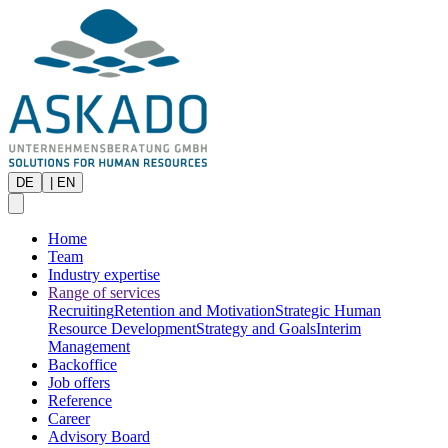
DE
|
EN
Home
Team
Industry expertise
Range of services
Recruiting
Retention and Motivation
Strategic Human
Resource Development
Strategy and Goals
Interim
Management
Backoffice
Job offers
Reference
Career
Advisory Board