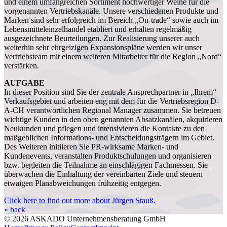
und einem umfangreichen Sortiment hochwertiger Weine für die
vorgenannten Vertriebskanäle. Unsere verschiedenen Produkte und
Marken sind sehr erfolgreich im Bereich „On-trade“ sowie auch im
Lebensmitteleinzelhandel etabliert und erhalten regelmäßig
ausgezeichnete Beurteilungen. Zur Realisierung unserer auch
weiterhin sehr ehrgeizigen Expansionspläne werden wir unser
Vertriebsteam mit einem weiteren Mitarbeiter für die Region „Nord“
verstärken.
AUFGABE
In dieser Position sind Sie der zentrale Ansprechpartner in „Ihrem“
Verkaufsgebiet und arbeiten eng mit dem für die Vertriebsregion D-
A-CH verantwortlichen Regional Manager zusammen. Sie betreuen
wichtige Kunden in den oben genannten Absatzkanälen, akquirieren
Neukunden und pflegen und intensivieren die Kontakte zu den
maßgeblichen Informations- und Entscheidungsträgern im Gebiet.
Des Weiteren initiieren Sie PR-wirksame Marken- und
Kundenevents, veranstalten Produktschulungen und organisieren
bzw. begleiten die Teilnahme an einschlägigen Fachmessen. Sie
überwachen die Einhaltung der vereinbarten Ziele und steuern
etwaigen Planabweichungen frühzeitig entgegen.
Click here to find out more about Jürgen Stauß.
« back
© 2026 ASKADO Unternehmensberatung GmbH