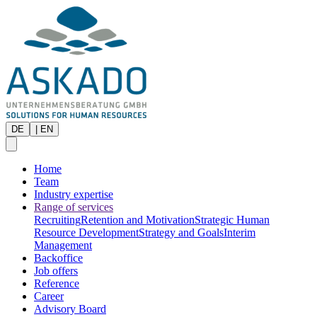
DE
|
EN
Home
Team
Industry expertise
Range of services
Recruiting
Retention and Motivation
Strategic Human
Resource Development
Strategy and Goals
Interim
Management
Backoffice
Job offers
Reference
Career
Advisory Board