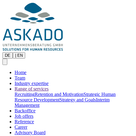
DE
|
EN
Home
Team
Industry expertise
Range of services
Recruiting
Retention and Motivation
Strategic Human
Resource Development
Strategy and Goals
Interim
Management
Backoffice
Job offers
Reference
Career
Advisory Board