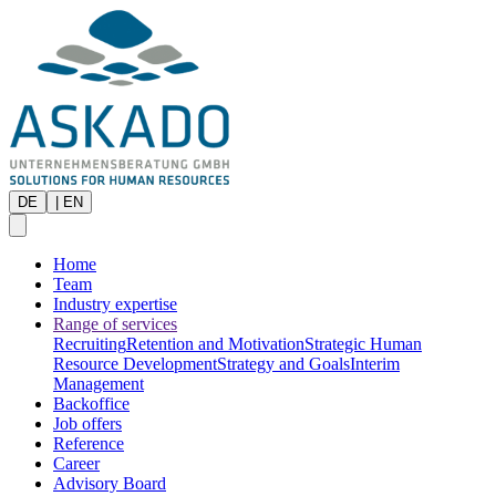
DE
|
EN
Home
Team
Industry expertise
Range of services
Recruiting
Retention and Motivation
Strategic Human
Resource Development
Strategy and Goals
Interim
Management
Backoffice
Job offers
Reference
Career
Advisory Board