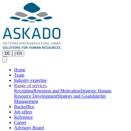
DE
|
EN
Home
Team
Industry expertise
Range of services
Recruiting
Retention and Motivation
Strategic Human
Resource Development
Strategy and Goals
Interim
Management
Backoffice
Job offers
Reference
Career
Advisory Board