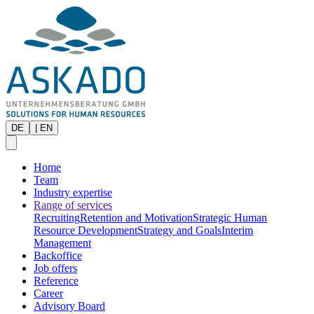
DE
|
EN
Home
Team
Industry expertise
Range of services
Recruiting
Retention and Motivation
Strategic Human
Resource Development
Strategy and Goals
Interim
Management
Backoffice
Job offers
Reference
Career
Advisory Board