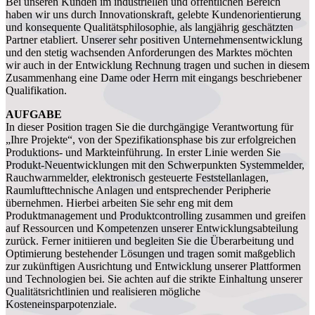
Bei unseren Kunden im industriellen und öffentlichen Bereich
haben wir uns durch Innovationskraft, gelebte Kundenorientierung
und konsequente Qualitätsphilosophie, als langjährig geschätzten
Partner etabliert. Unserer sehr positiven Unternehmensentwicklung
und den stetig wachsenden Anforderungen des Marktes möchten
wir auch in der Entwicklung Rechnung tragen und suchen in diesem
Zusammenhang eine Dame oder Herrn mit eingangs beschriebener
Qualifikation.
AUFGABE
In dieser Position tragen Sie die durchgängige Verantwortung für
„Ihre Projekte“, von der Spezifikationsphase bis zur erfolgreichen
Produktions- und Markteinführung. In erster Linie werden Sie
Produkt-Neuentwicklungen mit den Schwerpunkten Systemmelder,
Rauchwarnmelder, elektronisch gesteuerte Feststellanlagen,
Raumlufttechnische Anlagen und entsprechender Peripherie
übernehmen. Hierbei arbeiten Sie sehr eng mit dem
Produktmanagement und Produktcontrolling zusammen und greifen
auf Ressourcen und Kompetenzen unserer Entwicklungsabteilung
zurück. Ferner initiieren und begleiten Sie die Überarbeitung und
Optimierung bestehender Lösungen und tragen somit maßgeblich
zur zukünftigen Ausrichtung und Entwicklung unserer Plattformen
und Technologien bei. Sie achten auf die strikte Einhaltung unserer
Qualitätsrichtlinien und realisieren mögliche
Kosteneinsparpotenziale.