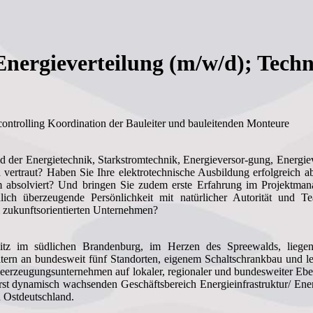
Energieverteilung (m/w/d); Tech
ntrolling Koordination der Bauleiter und bauleitenden Monteure
der Energietechnik, Starkstromtechnik, Energieversor-gung, Energievert
 vertraut? Haben Sie Ihre elektrotechnische Ausbildung erfolgreich
ium absolviert? Und bringen Sie zudem erste Erfahrung im Projektm
lich überzeugende Persönlichkeit mit natürlicher Autorität und 
 zukunftsorientierten Unternehmen?
itz im südlichen Brandenburg, im Herzen des Spreewalds, liegen
itern an bundesweit fünf Standorten, eigenem Schaltschrankbau und l
gieerzeugungsunternehmen auf lokaler, regionaler und bundesweiter Ebe
st dynamisch wachsenden Geschäftsbereich Energieinfrastruktur/ En
n Ostdeutschland.