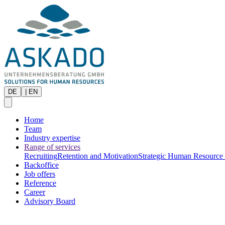
DE
|
EN
Home
Team
Industry expertise
Range of services
Recruiting
Retention and Motivation
Strategic Human Resource
Backoffice
Job offers
Reference
Career
Advisory Board