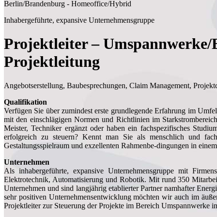
Berlin/Brandenburg - Homeoffice/Hybrid
Inhabergeführte, expansive Unternehmensgruppe
Projektleiter – Umspannwerke/
Projektleitung
Angebotserstellung, Baubesprechungen, Claim Management, Projektco
Qualifikation
Verfügen Sie über zumindest erste grundlegende Erfahrung im Umfeld 
mit den einschlägigen Normen und Richtlinien im Starkstrombereich
Meister, Techniker ergänzt oder haben ein fachspezifisches Stud
erfolgreich zu steuern? Kennt man Sie als menschlich und fach
Gestaltungsspielraum und exzellenten Rahmenbe-dingungen in einem
Unternehmen
Als inhabergeführte, expansive Unternehmensgruppe mit Firmens
Elektrotechnik, Automatisierung und Robotik. Mit rund 350 Mitarbe
Unternehmen und sind langjährig etablierter Partner namhafter Ener
sehr positiven Unternehmensentwicklung möchten wir auch im äußer
Projektleiter zur Steuerung der Projekte im Bereich Umspannwerke i